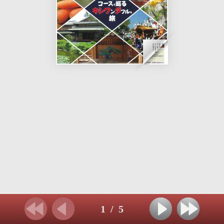
1
/
5