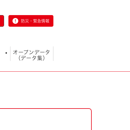
防災・緊急情報
オープンデータ
（データ集）
とじる