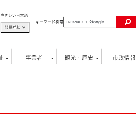
メニューを飛ばして本文へ
やさしい日本語
キーワード
検索
閲覧補助
ザードマップ
AED設置箇所
祉
事業者
観光・歴史
市政情報
健康・生活
子育て
市の概要
入札・契約情報
観光スポット
生涯学習・スポーツ
オープンデータ
総合計画
まちづくり・協働
行財政
産業振興
動画情報
人権・平和
税金
とじる
とじる
市政
環境
職員採用情報
福祉・介護
とじる
市役所・施設の案内