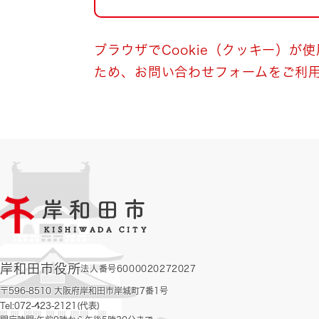
自然・環境・公園
住宅
引っ越し
おくやみ
ブラウザでCookie（クッキー）が
ため、お問い合わせフォームをご利
男女共同参画
地域コミュニティ
ティア・協働
道路・河川・交通
まちづくり
文化
国際交流
とじる
岸和田市役所
法人番号6000020272027
〒596-8510 大阪府岸和田市岸城町7番1号
Tel:072-423-2121(代表)