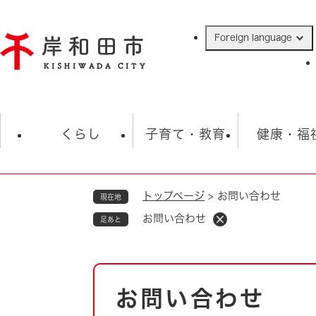
ペ
ー
Foreign language
ジ
の
先
頭
で
防災・緊急情報
救急・消防
ハ
す
くらし
子育て・教育
健康・福
。
トップページ
>
お問い合わせ
現在地
相談
学校
住民票・戸籍
観光
福祉・
お問い合わせ
足あと
税金
保険・年金
歴史
ごみ・衛生・動物
救急・消防
本
お問い合わせ
防災・防犯
文
上水道・下水道