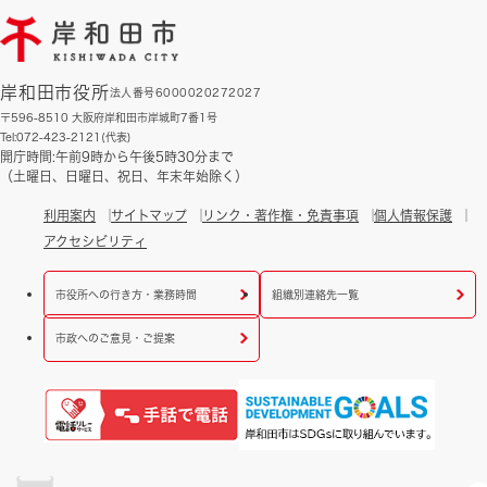
岸和田市役所
法人番号6000020272027
〒596-8510 大阪府岸和田市岸城町7番1号
Tel:072-423-2121(代表)
開庁時間:午前9時から午後5時30分まで
（土曜日、日曜日、祝日、年末年始除く）
利用案内
サイトマップ
リンク・著作権・免責事項
個人情報保護
アクセシビリティ
市役所への行き方・業務時間
組織別連絡先一覧
市政へのご意見・ご提案