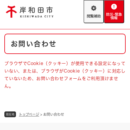
ペ
メニューを飛ばして本文へ
ー
閲
防
ジ
覧
災
の
補
・
先
助
緊
頭
Foreign language
本
急
で
防災・緊急情報
救急・消防
お問い合わせ
文
情
す
報
。
やさしい日本語
ハザードマップ
AED設置箇所
ブラウザでCookie（クッキー）が使用できる設定になって
文字サイズ
拡大
標準
いない、または、ブラウザがCookie（クッキー）に対応し
とじる
ていないため、お問い合わせフォームをご利用頂けませ
背景色変更
白
黒
青
ん。
とじる
トップページ
>
お問い合わせ
現在地