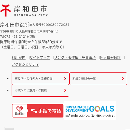
岸和田市役所
法人番号6000020272027
〒596-8510 大阪府岸和田市岸城町7番1号
Tel:072-423-2121(代表)
開庁時間:午前9時から午後5時30分まで
（土曜日、日曜日、祝日、年末年始除く）
利用案内
サイトマップ
リンク・著作権・免責事項
個人情報保護
アクセシビリティ
市役所への行き方・業務時間
組織別連絡先一覧
市政へのご意見・ご提案