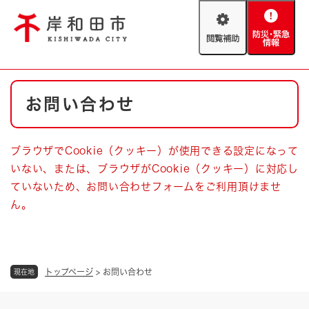
ペ
メニューを飛ばして本文へ
ー
閲
防
ジ
覧
災
の
補
・
先
助
緊
頭
Foreign language
本
急
で
防災・緊急情報
救急・消防
お問い合わせ
文
情
す
報
。
やさしい日本語
ハザードマップ
AED設置箇所
ブラウザでCookie（クッキー）が使用できる設定になって
文字サイズ
拡大
標準
いない、または、ブラウザがCookie（クッキー）に対応し
とじる
ていないため、お問い合わせフォームをご利用頂けませ
背景色変更
白
黒
青
ん。
とじる
トップページ
>
お問い合わせ
現在地