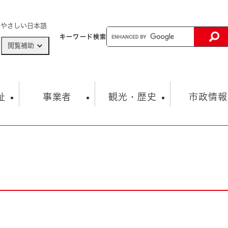
メニューを飛ばして本文へ
やさしい日本語
キーワード
検索
閲覧補助
ザードマップ
AED設置箇所
祉
事業者
観光・歴史
市政情報
健康・生活
子育て
市の概要
入札・契約情報
観光スポット
生涯学習・スポーツ
オープンデータ
総合計画
まちづくり・協働
行財政
産業振興
動画情報
人権・平和
税金
とじる
とじる
市政
環境
職員採用情報
福祉・介護
とじる
市役所・施設の案内