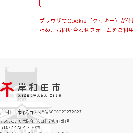
自然・環境・公園
住宅
引っ越し
おくやみ
ブラウザでCookie（クッキー）が
ため、お問い合わせフォームをご利
男女共同参画
地域コミュニティ
ティア・協働
道路・河川・交通
まちづくり
文化
国際交流
とじる
岸和田市役所
法人番号6000020272027
〒596-8510 大阪府岸和田市岸城町7番1号
Tel:072-423-2121(代表)