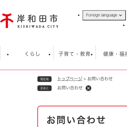
ペ
ー
Foreign language
ジ
の
先
頭
で
防災・緊急情報
救急・消防
ハ
す
くらし
子育て・教育
健康・福
。
トップページ
>
お問い合わせ
現在地
相談
学校
住民票・戸籍
観光
福祉・
お問い合わせ
足あと
税金
保険・年金
歴史
ごみ・衛生・動物
救急・消防
本
お問い合わせ
防災・防犯
文
上水道・下水道