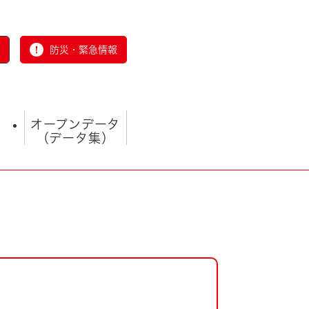
防災・緊急情報
オープンデータ
（データ集）
とじる