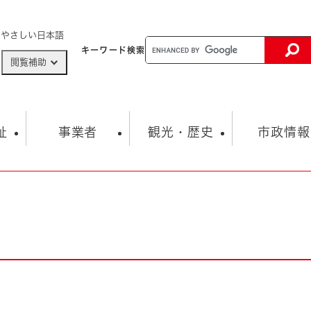
メニューを飛ばして本文へ
やさしい日本語
キーワード
検索
閲覧補助
ザードマップ
AED設置箇所
祉
事業者
観光・歴史
市政情報
健康・生活
子育て
市の概要
入札・契約情報
観光スポット
生涯学習・スポーツ
オープンデータ
総合計画
まちづくり・協働
行財政
産業振興
動画情報
人権・平和
税金
とじる
とじる
市政
環境
職員採用情報
福祉・介護
とじる
市役所・施設の案内