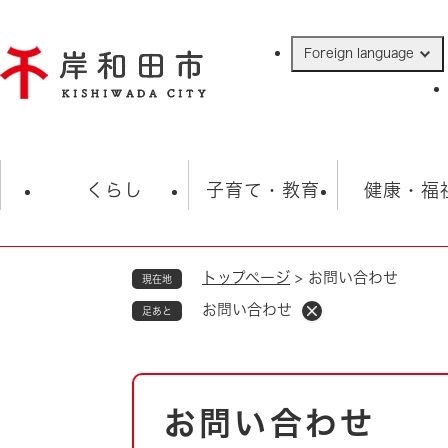
ペ
ー
Foreign language
ジ
の
先
頭
で
防災・緊急情報
救急・消防
ハ
す
くらし
子育て・教育
健康・福
。
トップページ
>
お問い合わせ
現在地
相談
学校
住民票・戸籍
観光
福祉・
お問い合わせ
足あと
税金
保険・年金
歴史
ごみ・衛生・動物
救急・消防
本
お問い合わせ
防災・防犯
文
上水道・下水道