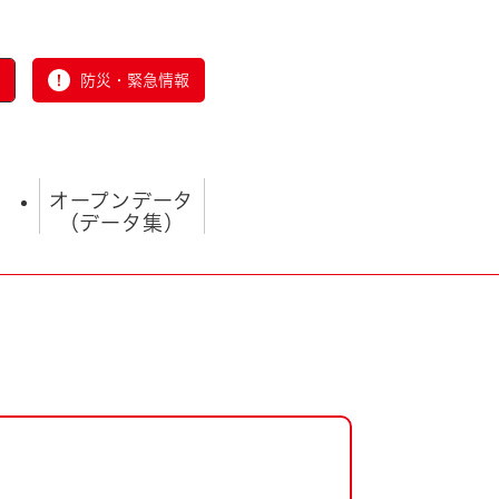
防災・緊急情報
オープンデータ
（データ集）
とじる