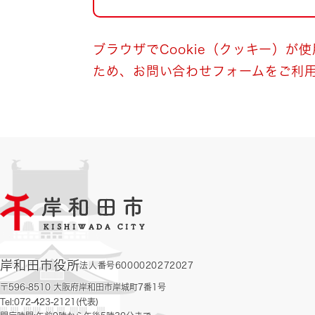
自然・環境・公園
住宅
引っ越し
おくやみ
ブラウザでCookie（クッキー）が
ため、お問い合わせフォームをご利
男女共同参画
地域コミュニティ
ティア・協働
道路・河川・交通
まちづくり
文化
国際交流
とじる
岸和田市役所
法人番号6000020272027
〒596-8510 大阪府岸和田市岸城町7番1号
Tel:072-423-2121(代表)