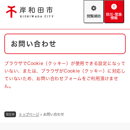
ペ
メニューを飛ばして本文へ
ー
閲
防
ジ
覧
災
の
補
・
先
助
緊
頭
Foreign language
本
急
で
防災・緊急情報
救急・消防
お問い合わせ
文
情
す
報
。
やさしい日本語
ハザードマップ
AED設置箇所
ブラウザでCookie（クッキー）が使用できる設定になって
文字サイズ
拡大
標準
いない、または、ブラウザがCookie（クッキー）に対応し
とじる
ていないため、お問い合わせフォームをご利用頂けませ
背景色変更
白
黒
青
ん。
とじる
トップページ
>
お問い合わせ
現在地