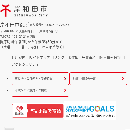
岸和田市役所
法人番号6000020272027
〒596-8510 大阪府岸和田市岸城町7番1号
Tel:072-423-2121(代表)
開庁時間:午前9時から午後5時30分まで
（土曜日、日曜日、祝日、年末年始除く）
利用案内
サイトマップ
リンク・著作権・免責事項
個人情報保護
アクセシビリティ
市役所への行き方・業務時間
組織別連絡先一覧
市政へのご意見・ご提案