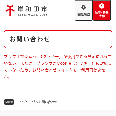
ペ
メニューを飛ばして本文へ
ー
閲
防
ジ
覧
災
の
補
・
先
助
緊
頭
Foreign language
本
急
で
防災・緊急情報
救急・消防
お問い合わせ
文
情
す
報
。
やさしい日本語
ハザードマップ
AED設置箇所
ブラウザでCookie（クッキー）が使用できる設定になって
文字サイズ
拡大
標準
いない、または、ブラウザがCookie（クッキー）に対応し
とじる
ていないため、お問い合わせフォームをご利用頂けませ
背景色変更
白
黒
青
ん。
とじる
トップページ
>
お問い合わせ
現在地