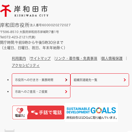
岸和田市役所
法人番号6000020272027
〒596-8510 大阪府岸和田市岸城町7番1号
Tel:072-423-2121(代表)
開庁時間:午前9時から午後5時30分まで
（土曜日、日曜日、祝日、年末年始除く）
利用案内
サイトマップ
リンク・著作権・免責事項
個人情報保護
アクセシビリティ
市役所への行き方・業務時間
組織別連絡先一覧
市政へのご意見・ご提案