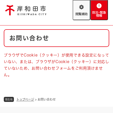
ペ
メニューを飛ばして本文へ
ー
閲
防
ジ
覧
災
の
補
・
先
助
緊
頭
Foreign language
本
急
で
防災・緊急情報
救急・消防
お問い合わせ
文
情
す
報
。
やさしい日本語
ハザードマップ
AED設置箇所
ブラウザでCookie（クッキー）が使用できる設定になって
文字サイズ
拡大
標準
いない、または、ブラウザがCookie（クッキー）に対応し
とじる
ていないため、お問い合わせフォームをご利用頂けませ
背景色変更
白
黒
青
ん。
とじる
トップページ
>
お問い合わせ
現在地