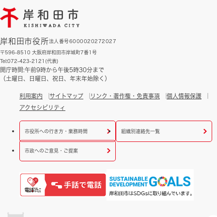
岸和田市役所
法人番号6000020272027
〒596-8510 大阪府岸和田市岸城町7番1号
Tel:072-423-2121(代表)
開庁時間:午前9時から午後5時30分まで
（土曜日、日曜日、祝日、年末年始除く）
利用案内
サイトマップ
リンク・著作権・免責事項
個人情報保護
アクセシビリティ
市役所への行き方・業務時間
組織別連絡先一覧
市政へのご意見・ご提案