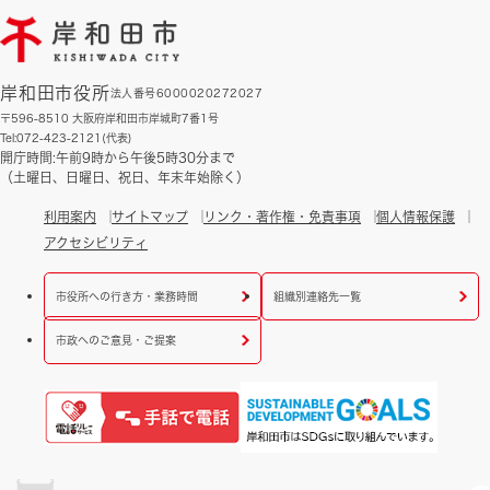
岸和田市役所
法人番号6000020272027
〒596-8510 大阪府岸和田市岸城町7番1号
Tel:072-423-2121(代表)
開庁時間:午前9時から午後5時30分まで
（土曜日、日曜日、祝日、年末年始除く）
利用案内
サイトマップ
リンク・著作権・免責事項
個人情報保護
アクセシビリティ
市役所への行き方・業務時間
組織別連絡先一覧
市政へのご意見・ご提案