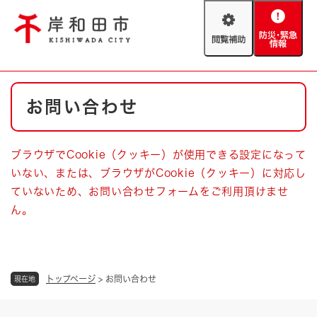
ペ
メニューを飛ばして本文へ
ー
閲
防
ジ
覧
災
の
補
・
先
助
緊
頭
Foreign language
本
急
で
防災・緊急情報
救急・消防
お問い合わせ
文
情
す
報
。
やさしい日本語
ハザードマップ
AED設置箇所
ブラウザでCookie（クッキー）が使用できる設定になって
文字サイズ
拡大
標準
いない、または、ブラウザがCookie（クッキー）に対応し
とじる
ていないため、お問い合わせフォームをご利用頂けませ
背景色変更
白
黒
青
ん。
とじる
トップページ
>
お問い合わせ
現在地