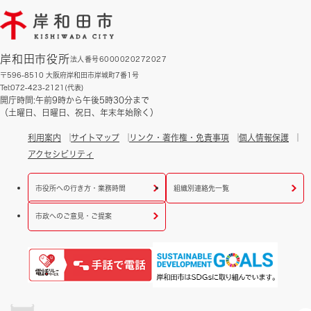
岸和田市役所
法人番号6000020272027
〒596-8510 大阪府岸和田市岸城町7番1号
Tel:072-423-2121(代表)
開庁時間:午前9時から午後5時30分まで
（土曜日、日曜日、祝日、年末年始除く）
利用案内
サイトマップ
リンク・著作権・免責事項
個人情報保護
アクセシビリティ
市役所への行き方・業務時間
組織別連絡先一覧
市政へのご意見・ご提案