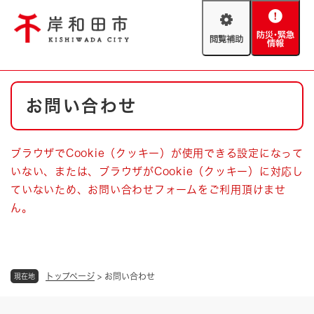
ペ
メニューを飛ばして本文へ
ー
閲
防
ジ
覧
災
の
補
・
先
助
緊
頭
Foreign language
本
急
で
防災・緊急情報
救急・消防
お問い合わせ
文
情
す
報
。
やさしい日本語
ハザードマップ
AED設置箇所
ブラウザでCookie（クッキー）が使用できる設定になって
文字サイズ
拡大
標準
いない、または、ブラウザがCookie（クッキー）に対応し
とじる
ていないため、お問い合わせフォームをご利用頂けませ
背景色変更
白
黒
青
ん。
とじる
トップページ
>
お問い合わせ
現在地