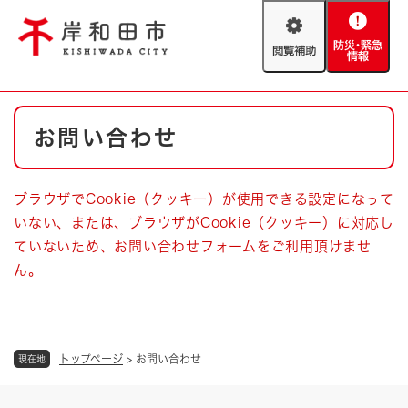
ペ
メニューを飛ばして本文へ
ー
閲
防
ジ
覧
災
の
補
・
先
助
緊
頭
Foreign language
本
急
で
防災・緊急情報
救急・消防
お問い合わせ
文
情
す
報
。
やさしい日本語
ハザードマップ
AED設置箇所
ブラウザでCookie（クッキー）が使用できる設定になって
文字サイズ
拡大
標準
いない、または、ブラウザがCookie（クッキー）に対応し
とじる
ていないため、お問い合わせフォームをご利用頂けませ
背景色変更
白
黒
青
ん。
とじる
トップページ
>
お問い合わせ
現在地