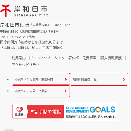
岸和田市役所
法人番号6000020272027
〒596-8510 大阪府岸和田市岸城町7番1号
Tel:072-423-2121(代表)
開庁時間:午前9時から午後5時30分まで
（土曜日、日曜日、祝日、年末年始除く）
利用案内
サイトマップ
リンク・著作権・免責事項
個人情報保護
アクセシビリティ
市役所への行き方・業務時間
組織別連絡先一覧
市政へのご意見・ご提案