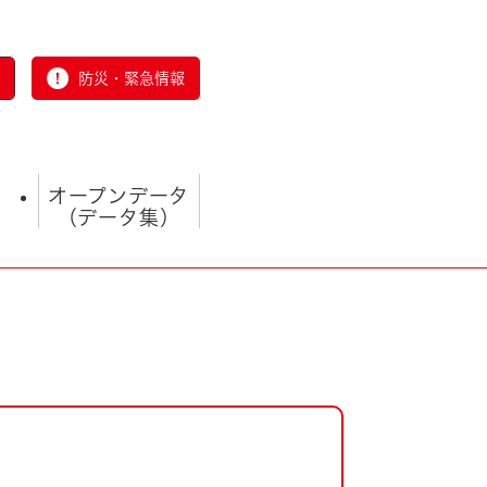
防災・緊急情報
オープンデータ
（データ集）
とじる