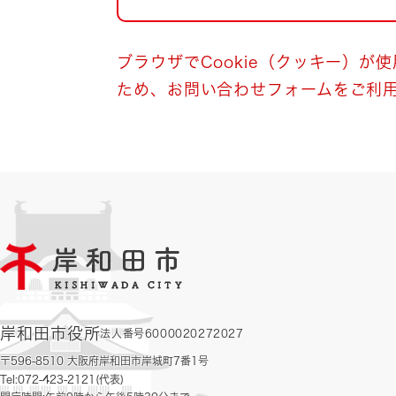
自然・環境・公園
住宅
引っ越し
おくやみ
ブラウザでCookie（クッキー）が
ため、お問い合わせフォームをご利
男女共同参画
地域コミュニティ
ティア・協働
道路・河川・交通
まちづくり
文化
国際交流
とじる
岸和田市役所
法人番号6000020272027
〒596-8510 大阪府岸和田市岸城町7番1号
Tel:072-423-2121(代表)