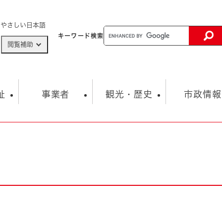
メニューを飛ばして本文へ
やさしい日本語
キーワード
検索
閲覧補助
ザードマップ
AED設置箇所
祉
事業者
観光・歴史
市政情報
健康・生活
子育て
市の概要
入札・契約情報
観光スポット
生涯学習・スポーツ
オープンデータ
総合計画
まちづくり・協働
行財政
産業振興
動画情報
人権・平和
税金
とじる
とじる
市政
環境
職員採用情報
福祉・介護
とじる
市役所・施設の案内