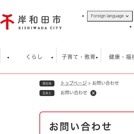
ペ
ー
Foreign language
ジ
の
先
頭
で
防災・緊急情報
救急・消防
ハ
す
くらし
子育て・教育
健康・福
。
トップページ
>
お問い合わせ
現在地
相談
学校
住民票・戸籍
観光
福祉・
お問い合わせ
足あと
税金
保険・年金
歴史
ごみ・衛生・動物
救急・消防
本
お問い合わせ
防災・防犯
文
上水道・下水道