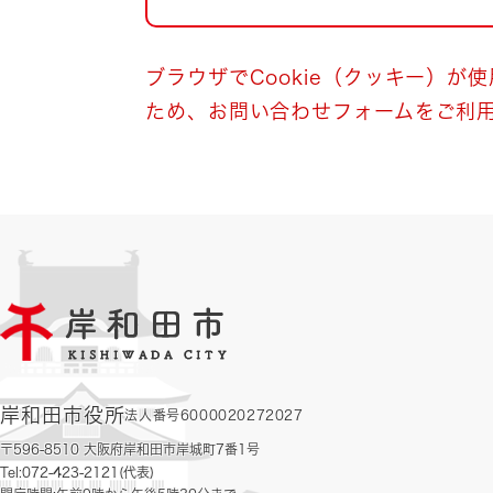
自然・環境・公園
住宅
引っ越し
おくやみ
ブラウザでCookie（クッキー）が
ため、お問い合わせフォームをご利
男女共同参画
地域コミュニティ
ティア・協働
道路・河川・交通
まちづくり
文化
国際交流
とじる
岸和田市役所
法人番号6000020272027
〒596-8510 大阪府岸和田市岸城町7番1号
Tel:072-423-2121(代表)