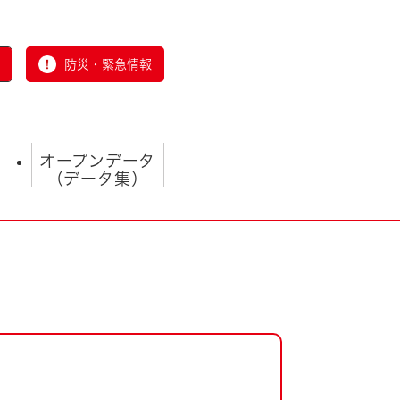
防災・緊急情報
オープンデータ
（データ集）
とじる