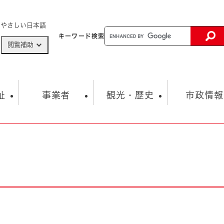
メニューを飛ばして本文へ
やさしい日本語
キーワード
検索
閲覧補助
ザードマップ
AED設置箇所
祉
事業者
観光・歴史
市政情報
健康・生活
子育て
市の概要
入札・契約情報
観光スポット
生涯学習・スポーツ
オープンデータ
総合計画
まちづくり・協働
行財政
産業振興
動画情報
人権・平和
税金
とじる
とじる
市政
環境
職員採用情報
福祉・介護
とじる
市役所・施設の案内