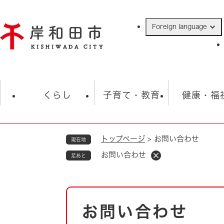
ペ
ー
Foreign language
ジ
の
先
頭
で
防災・緊急情報
救急・消防
ハ
す
くらし
子育て・教育
健康・福
。
トップページ
>
お問い合わせ
現在地
相談
学校
住民票・戸籍
観光
福祉・
お問い合わせ
足あと
税金
保険・年金
歴史
ごみ・衛生・動物
救急・消防
本
お問い合わせ
防災・防犯
文
上水道・下水道