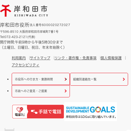
岸和田市役所
法人番号6000020272027
〒596-8510 大阪府岸和田市岸城町7番1号
Tel:072-423-2121(代表)
開庁時間:午前9時から午後5時30分まで
（土曜日、日曜日、祝日、年末年始除く）
利用案内
サイトマップ
リンク・著作権・免責事項
個人情報保護
アクセシビリティ
市役所への行き方・業務時間
組織別連絡先一覧
市政へのご意見・ご提案