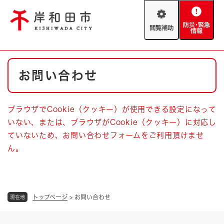
ペ
メニューを飛ばして本文へ
ー
閲
防
ジ
覧
災
の
補
・
先
助
緊
頭
Foreign language
本
急
で
防災・緊急情報
救急・消防
お問い合わせ
文
情
す
報
。
やさしい日本語
ハザードマップ
AED設置箇所
ブラウザでCookie（クッキー）が使用できる設定になって
文字サイズ
拡大
標準
いない、または、ブラウザがCookie（クッキー）に対応し
とじる
ていないため、お問い合わせフォームをご利用頂けませ
背景色変更
白
黒
青
ん。
とじる
トップページ
>
お問い合わせ
現在地