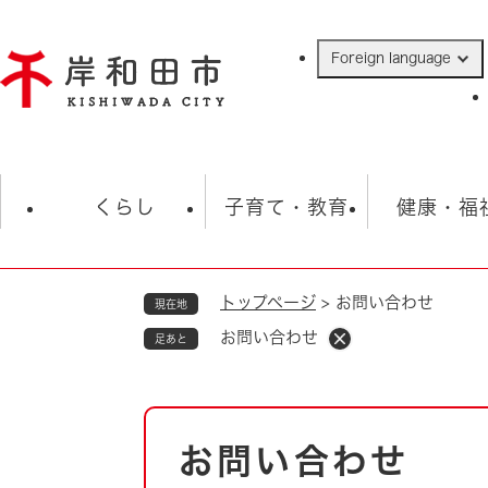
ペ
ー
Foreign language
ジ
の
先
頭
で
防災・緊急情報
救急・消防
ハ
す
くらし
子育て・教育
健康・福
。
トップページ
>
お問い合わせ
現在地
相談
学校
住民票・戸籍
観光
福祉・
お問い合わせ
足あと
税金
保険・年金
歴史
ごみ・衛生・動物
救急・消防
本
お問い合わせ
防災・防犯
文
上水道・下水道