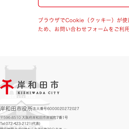
自然・環境・公園
住宅
引っ越し
おくやみ
ブラウザでCookie（クッキー）が
ため、お問い合わせフォームをご利
男女共同参画
地域コミュニティ
ティア・協働
道路・河川・交通
まちづくり
文化
国際交流
とじる
岸和田市役所
法人番号6000020272027
〒596-8510 大阪府岸和田市岸城町7番1号
Tel:072-423-2121(代表)