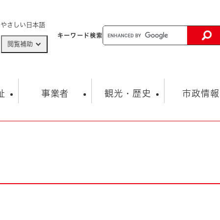
メニューを飛ばして本文へ
やさしい日本語
キーワード
検索
閲覧補助
ザードマップ
AED設置箇所
祉
事業者
観光・歴史
市政情報
健康・生活
子育て
市の概要
入札・契約情報
観光スポット
生涯学習・スポーツ
オープンデータ
総合計画
まちづくり・協働
行財政
産業振興
動画情報
人権・平和
税金
とじる
とじる
市政
環境
職員採用情報
福祉・介護
とじる
市役所・施設の案内