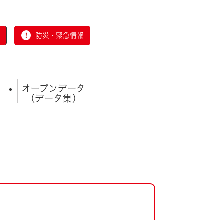
防災・緊急情報
オープンデータ
（データ集）
とじる