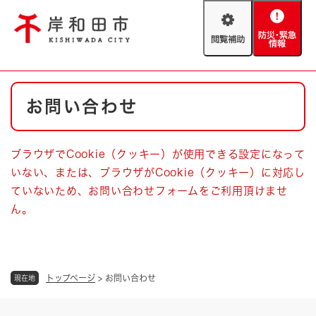
ペ
メニューを飛ばして本文へ
ー
閲
防
ジ
覧
災
の
補
・
先
助
緊
頭
Foreign language
本
急
で
防災・緊急情報
救急・消防
お問い合わせ
文
情
す
報
。
やさしい日本語
ハザードマップ
AED設置箇所
ブラウザでCookie（クッキー）が使用できる設定になって
文字サイズ
拡大
標準
いない、または、ブラウザがCookie（クッキー）に対応し
とじる
ていないため、お問い合わせフォームをご利用頂けませ
背景色変更
白
黒
青
ん。
とじる
トップページ
>
お問い合わせ
現在地