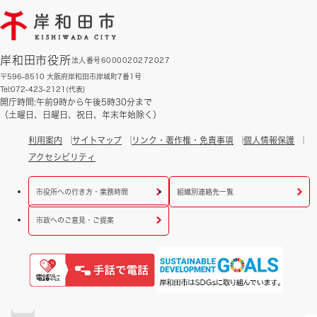
岸和田市役所
法人番号6000020272027
〒596-8510 大阪府岸和田市岸城町7番1号
Tel:072-423-2121(代表)
開庁時間:午前9時から午後5時30分まで
（土曜日、日曜日、祝日、年末年始除く）
利用案内
サイトマップ
リンク・著作権・免責事項
個人情報保護
アクセシビリティ
市役所への行き方・業務時間
組織別連絡先一覧
市政へのご意見・ご提案