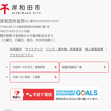
岸和田市役所
法人番号6000020272027
〒596-8510 大阪府岸和田市岸城町7番1号
Tel:072-423-2121(代表)
開庁時間:午前9時から午後5時30分まで
（土曜日、日曜日、祝日、年末年始除く）
利用案内
サイトマップ
リンク・著作権・免責事項
個人情報保護
アクセシビリティ
市役所への行き方・業務時間
組織別連絡先一覧
市政へのご意見・ご提案