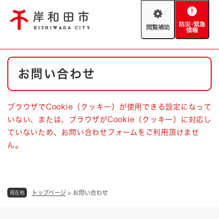
ペ
メニューを飛ばして本文へ
ー
閲
防
ジ
覧
災
の
補
・
先
助
緊
頭
Foreign language
本
急
で
防災・緊急情報
救急・消防
お問い合わせ
文
情
す
報
。
やさしい日本語
ハザードマップ
AED設置箇所
ブラウザでCookie（クッキー）が使用できる設定になって
文字サイズ
拡大
標準
いない、または、ブラウザがCookie（クッキー）に対応し
とじる
ていないため、お問い合わせフォームをご利用頂けませ
背景色変更
白
黒
青
ん。
とじる
トップページ
>
お問い合わせ
現在地