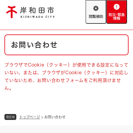
ペ
メニューを飛ばして本文へ
ー
閲
防
ジ
覧
災
の
補
・
先
助
緊
頭
Foreign language
本
急
で
防災・緊急情報
救急・消防
お問い合わせ
文
情
す
報
。
やさしい日本語
ハザードマップ
AED設置箇所
ブラウザでCookie（クッキー）が使用できる設定になって
文字サイズ
拡大
標準
いない、または、ブラウザがCookie（クッキー）に対応し
とじる
ていないため、お問い合わせフォームをご利用頂けませ
背景色変更
白
黒
青
ん。
とじる
トップページ
>
お問い合わせ
現在地