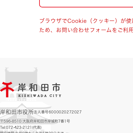
自然・環境・公園
住宅
引っ越し
おくやみ
ブラウザでCookie（クッキー）が
ため、お問い合わせフォームをご利
男女共同参画
地域コミュニティ
ティア・協働
道路・河川・交通
まちづくり
文化
国際交流
とじる
岸和田市役所
法人番号6000020272027
〒596-8510 大阪府岸和田市岸城町7番1号
Tel:072-423-2121(代表)