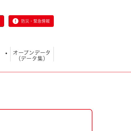
防災・緊急情報
オープンデータ
（データ集）
とじる