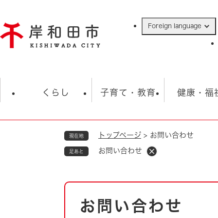
ペ
ー
Foreign language
ジ
の
先
頭
で
防災・緊急情報
救急・消防
ハ
す
くらし
子育て・教育
健康・福
。
トップページ
>
お問い合わせ
現在地
相談
学校
住民票・戸籍
観光
福祉・
お問い合わせ
足あと
税金
保険・年金
歴史
ごみ・衛生・動物
救急・消防
本
お問い合わせ
防災・防犯
文
上水道・下水道