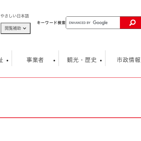
メニューを飛ばして本文へ
やさしい日本語
キーワード
検索
閲覧補助
ザードマップ
AED設置箇所
祉
事業者
観光・歴史
市政情報
健康・生活
子育て
市の概要
入札・契約情報
観光スポット
生涯学習・スポーツ
オープンデータ
総合計画
まちづくり・協働
行財政
産業振興
動画情報
人権・平和
税金
とじる
とじる
市政
環境
職員採用情報
福祉・介護
とじる
市役所・施設の案内