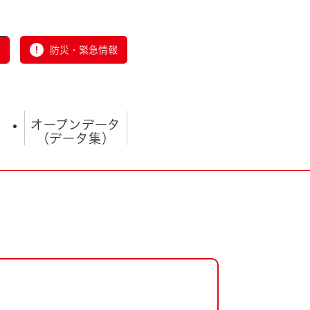
防災・緊急情報
オープンデータ
（データ集）
とじる