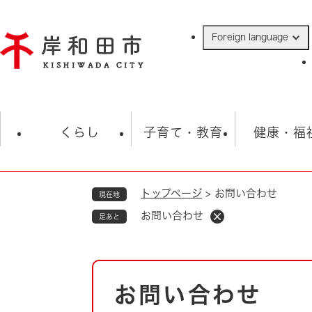
ペ
ー
Foreign language
ジ
の
先
頭
で
防災・緊急情報
救急・消防
ハ
す
くらし
子育て・教育
健康・福
。
トップページ
>
お問い合わせ
現在地
相談
学校
住民票・戸籍
観光
福祉・
お問い合わせ
足あと
税金
保険・年金
歴史
ごみ・衛生・動物
救急・消防
本
お問い合わせ
防災・防犯
文
上水道・下水道