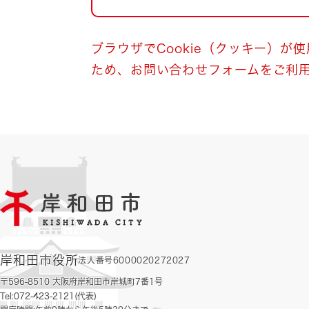
自然・環境・公園
住宅
引っ越し
おくやみ
ブラウザでCookie（クッキー）が
ため、お問い合わせフォームをご利
男女共同参画
地域コミュニティ
ティア・協働
道路・河川・交通
まちづくり
文化
国際交流
とじる
岸和田市役所
法人番号6000020272027
〒596-8510 大阪府岸和田市岸城町7番1号
Tel:072-423-2121(代表)