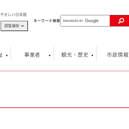
メニューを飛ばして本文へ
やさしい日本語
キーワード
検索
閲覧補助
ザードマップ
AED設置箇所
祉
事業者
観光・歴史
市政情報
健康・生活
子育て
市の概要
入札・契約情報
観光スポット
生涯学習・スポーツ
オープンデータ
総合計画
まちづくり・協働
行財政
産業振興
動画情報
人権・平和
税金
とじる
とじる
市政
環境
職員採用情報
福祉・介護
とじる
市役所・施設の案内