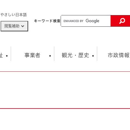
メニューを飛ばして本文へ
やさしい日本語
キーワード
検索
閲覧補助
ザードマップ
AED設置箇所
祉
事業者
観光・歴史
市政情報
健康・生活
子育て
市の概要
入札・契約情報
観光スポット
生涯学習・スポーツ
オープンデータ
総合計画
まちづくり・協働
行財政
産業振興
動画情報
人権・平和
税金
とじる
とじる
市政
環境
職員採用情報
福祉・介護
とじる
市役所・施設の案内