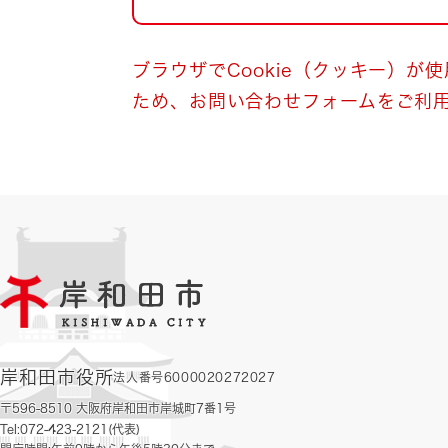
自然・環境・公園
住宅
引っ越し
おくやみ
ブラウザでCookie（クッキー）が
ため、お問い合わせフォームをご利
男女共同参画
地域コミュニティ
ティア・協働
道路・河川・交通
まちづくり
文化
国際交流
とじる
岸和田市役所
法人番号6000020272027
〒596-8510 大阪府岸和田市岸城町7番1号
Tel:072-423-2121(代表)