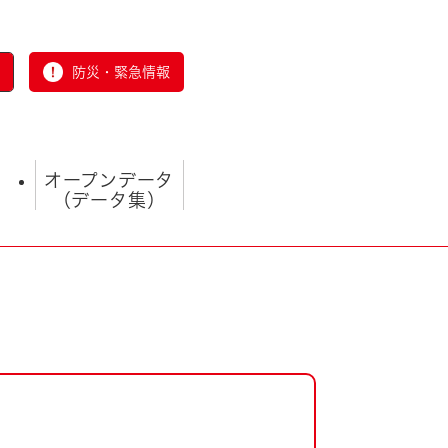
防災・緊急情報
オープンデータ
（データ集）
とじる