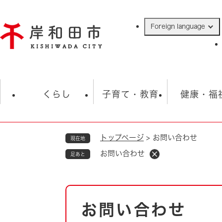
ペ
ー
Foreign language
ジ
の
先
頭
で
防災・緊急情報
救急・消防
ハ
す
くらし
子育て・教育
健康・福
。
トップページ
>
お問い合わせ
現在地
相談
学校
住民票・戸籍
観光
福祉・
お問い合わせ
足あと
税金
保険・年金
歴史
ごみ・衛生・動物
救急・消防
本
お問い合わせ
防災・防犯
文
上水道・下水道