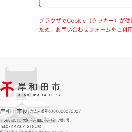
自然・環境・公園
住宅
引っ越し
おくやみ
ブラウザでCookie（クッキー）が
ため、お問い合わせフォームをご利
男女共同参画
地域コミュニティ
ティア・協働
道路・河川・交通
まちづくり
文化
国際交流
とじる
岸和田市役所
法人番号6000020272027
〒596-8510 大阪府岸和田市岸城町7番1号
Tel:072-423-2121(代表)