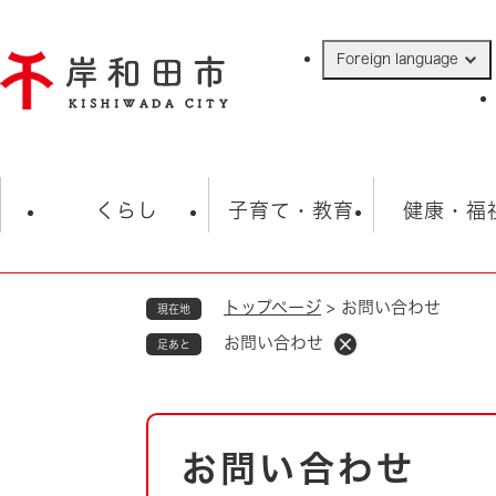
ペ
ー
Foreign language
ジ
の
先
頭
で
防災・緊急情報
救急・消防
ハ
す
くらし
子育て・教育
健康・福
。
トップページ
>
お問い合わせ
現在地
相談
学校
住民票・戸籍
観光
福祉・
お問い合わせ
足あと
税金
保険・年金
歴史
ごみ・衛生・動物
救急・消防
本
お問い合わせ
防災・防犯
文
上水道・下水道