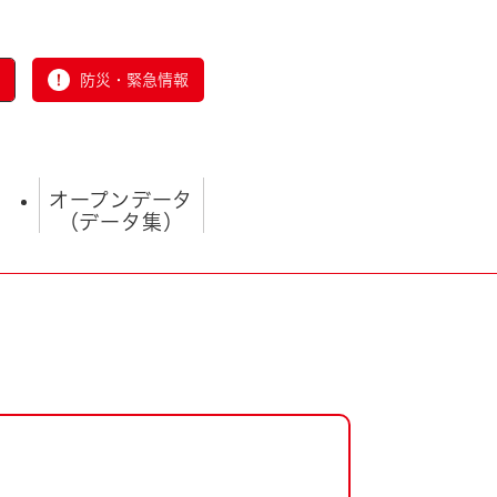
防災・緊急情報
オープンデータ
（データ集）
とじる