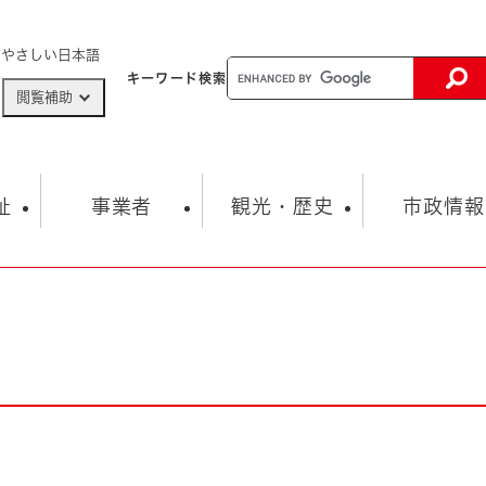
メニューを飛ばして本文へ
やさしい日本語
キーワード
検索
閲覧補助
ザードマップ
AED設置箇所
祉
事業者
観光・歴史
市政情報
健康・生活
子育て
市の概要
入札・契約情報
観光スポット
生涯学習・スポーツ
オープンデータ
総合計画
まちづくり・協働
行財政
産業振興
動画情報
人権・平和
税金
とじる
とじる
市政
環境
職員採用情報
福祉・介護
とじる
市役所・施設の案内