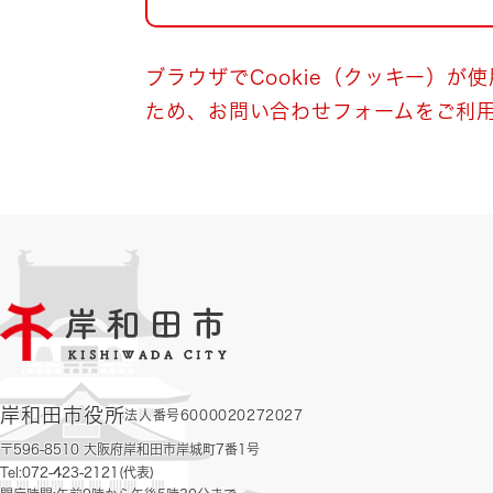
自然・環境・公園
住宅
引っ越し
おくやみ
ブラウザでCookie（クッキー）が
ため、お問い合わせフォームをご利
男女共同参画
地域コミュニティ
ティア・協働
道路・河川・交通
まちづくり
文化
国際交流
とじる
岸和田市役所
法人番号6000020272027
〒596-8510 大阪府岸和田市岸城町7番1号
Tel:072-423-2121(代表)