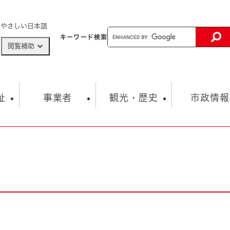
メニューを飛ばして本文へ
やさしい日本語
キーワード
検索
閲覧補助
ザードマップ
AED設置箇所
祉
事業者
観光・歴史
市政情報
健康・生活
子育て
市の概要
入札・契約情報
観光スポット
生涯学習・スポーツ
オープンデータ
総合計画
まちづくり・協働
行財政
産業振興
動画情報
人権・平和
税金
とじる
とじる
市政
環境
職員採用情報
福祉・介護
とじる
市役所・施設の案内