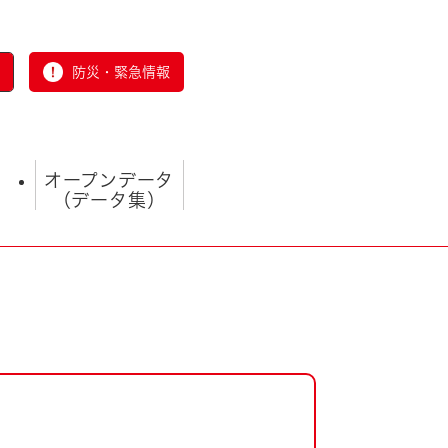
防災・緊急情報
オープンデータ
（データ集）
とじる