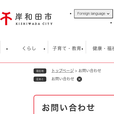
ペ
ー
Foreign language
ジ
の
先
頭
で
防災・緊急情報
救急・消防
ハ
す
くらし
子育て・教育
健康・福
。
トップページ
>
お問い合わせ
現在地
相談
学校
住民票・戸籍
観光
福祉・
お問い合わせ
足あと
税金
保険・年金
歴史
ごみ・衛生・動物
救急・消防
本
お問い合わせ
防災・防犯
文
上水道・下水道