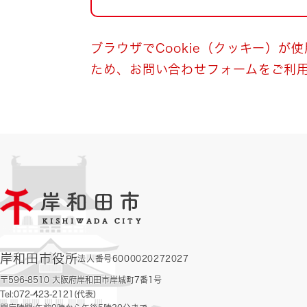
自然・環境・公園
住宅
引っ越し
おくやみ
ブラウザでCookie（クッキー）が
ため、お問い合わせフォームをご利
男女共同参画
地域コミュニティ
ティア・協働
道路・河川・交通
まちづくり
文化
国際交流
とじる
岸和田市役所
法人番号6000020272027
〒596-8510 大阪府岸和田市岸城町7番1号
Tel:072-423-2121(代表)