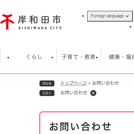
ペ
ー
Foreign language
ジ
の
先
頭
で
防災・緊急情報
救急・消防
ハ
す
くらし
子育て・教育
健康・福
。
トップページ
>
お問い合わせ
現在地
相談
学校
住民票・戸籍
観光
福祉・
お問い合わせ
足あと
税金
保険・年金
歴史
ごみ・衛生・動物
救急・消防
本
お問い合わせ
防災・防犯
文
上水道・下水道