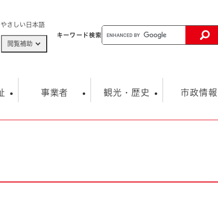
メニューを飛ばして本文へ
やさしい日本語
キーワード
検索
閲覧補助
ザードマップ
AED設置箇所
祉
事業者
観光・歴史
市政情報
健康・生活
子育て
市の概要
入札・契約情報
観光スポット
生涯学習・スポーツ
オープンデータ
総合計画
まちづくり・協働
行財政
産業振興
動画情報
人権・平和
税金
とじる
とじる
市政
環境
職員採用情報
福祉・介護
とじる
市役所・施設の案内