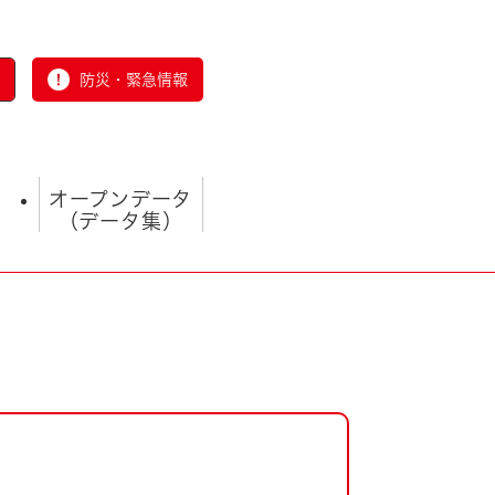
防災・緊急情報
オープンデータ
（データ集）
とじる