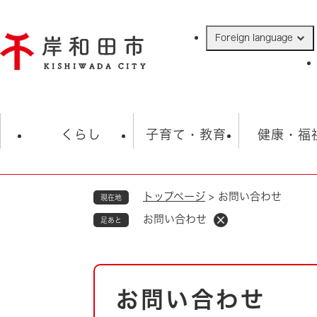
ペ
ー
Foreign language
ジ
の
先
頭
で
防災・緊急情報
救急・消防
ハ
す
くらし
子育て・教育
健康・福
。
トップページ
>
お問い合わせ
現在地
相談
学校
住民票・戸籍
観光
福祉・
お問い合わせ
足あと
税金
保険・年金
歴史
ごみ・衛生・動物
救急・消防
本
お問い合わせ
防災・防犯
文
上水道・下水道