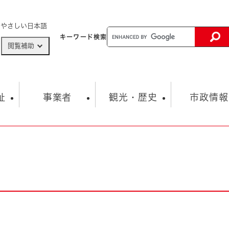
メニューを飛ばして本文へ
やさしい日本語
キーワード
検索
閲覧補助
ザードマップ
AED設置箇所
祉
事業者
観光・歴史
市政情報
健康・生活
子育て
市の概要
入札・契約情報
観光スポット
生涯学習・スポーツ
オープンデータ
総合計画
まちづくり・協働
行財政
産業振興
動画情報
人権・平和
税金
とじる
とじる
市政
環境
職員採用情報
福祉・介護
とじる
市役所・施設の案内