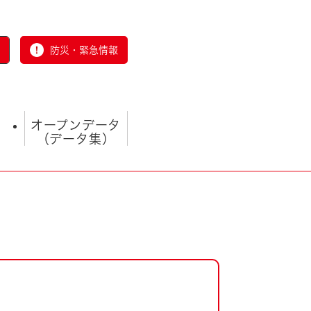
防災・緊急情報
オープンデータ
（データ集）
とじる