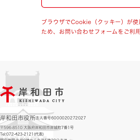
自然・環境・公園
住宅
引っ越し
おくやみ
ブラウザでCookie（クッキー）が
ため、お問い合わせフォームをご利
男女共同参画
地域コミュニティ
ティア・協働
道路・河川・交通
まちづくり
文化
国際交流
とじる
岸和田市役所
法人番号6000020272027
〒596-8510 大阪府岸和田市岸城町7番1号
Tel:072-423-2121(代表)