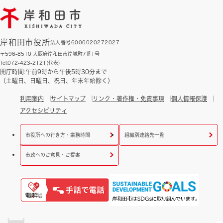
岸和田市役所
法人番号6000020272027
〒596-8510 大阪府岸和田市岸城町7番1号
Tel:072-423-2121(代表)
開庁時間:午前9時から午後5時30分まで
（土曜日、日曜日、祝日、年末年始除く）
利用案内
サイトマップ
リンク・著作権・免責事項
個人情報保護
アクセシビリティ
市役所への行き方・業務時間
組織別連絡先一覧
市政へのご意見・ご提案