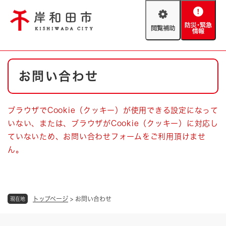
ペ
メニューを飛ばして本文へ
ー
閲
防
ジ
覧
災
の
補
・
先
助
緊
頭
Foreign language
本
急
で
防災・緊急情報
救急・消防
お問い合わせ
文
情
す
報
。
やさしい日本語
ハザードマップ
AED設置箇所
ブラウザでCookie（クッキー）が使用できる設定になって
文字サイズ
拡大
標準
いない、または、ブラウザがCookie（クッキー）に対応し
とじる
ていないため、お問い合わせフォームをご利用頂けませ
背景色変更
白
黒
青
ん。
とじる
トップページ
>
お問い合わせ
現在地