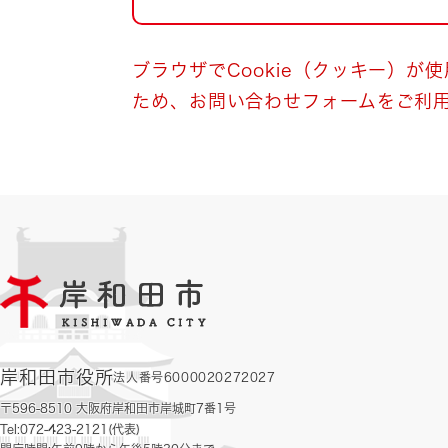
自然・環境・公園
住宅
引っ越し
おくやみ
ブラウザでCookie（クッキー）が
ため、お問い合わせフォームをご利
男女共同参画
地域コミュニティ
ティア・協働
道路・河川・交通
まちづくり
文化
国際交流
とじる
岸和田市役所
法人番号6000020272027
〒596-8510 大阪府岸和田市岸城町7番1号
Tel:072-423-2121(代表)