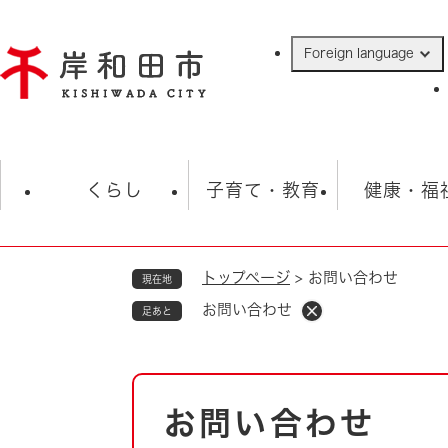
ペ
ー
Foreign language
ジ
の
先
頭
で
防災・緊急情報
救急・消防
ハ
す
くらし
子育て・教育
健康・福
。
トップページ
>
お問い合わせ
現在地
相談
学校
住民票・戸籍
観光
福祉・
お問い合わせ
足あと
税金
保険・年金
歴史
ごみ・衛生・動物
救急・消防
本
お問い合わせ
防災・防犯
文
上水道・下水道