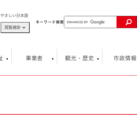
メニューを飛ばして本文へ
やさしい日本語
キーワード
検索
閲覧補助
ザードマップ
AED設置箇所
祉
事業者
観光・歴史
市政情報
健康・生活
子育て
市の概要
入札・契約情報
観光スポット
生涯学習・スポーツ
オープンデータ
総合計画
まちづくり・協働
行財政
産業振興
動画情報
人権・平和
税金
とじる
とじる
市政
環境
職員採用情報
福祉・介護
とじる
市役所・施設の案内