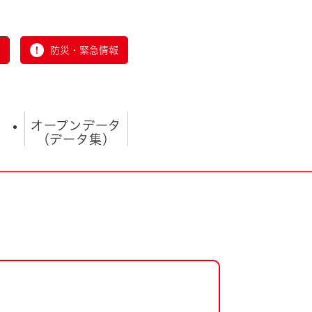
防災・緊急情報
オープンデータ
（データ集）
とじる