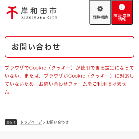
ペ
メニューを飛ばして本文へ
ー
閲
防
ジ
覧
災
の
補
・
先
助
緊
頭
Foreign language
本
急
で
防災・緊急情報
救急・消防
お問い合わせ
文
情
す
報
。
やさしい日本語
ハザードマップ
AED設置箇所
ブラウザでCookie（クッキー）が使用できる設定になって
文字サイズ
拡大
標準
いない、または、ブラウザがCookie（クッキー）に対応し
とじる
ていないため、お問い合わせフォームをご利用頂けませ
背景色変更
白
黒
青
ん。
とじる
トップページ
>
お問い合わせ
現在地