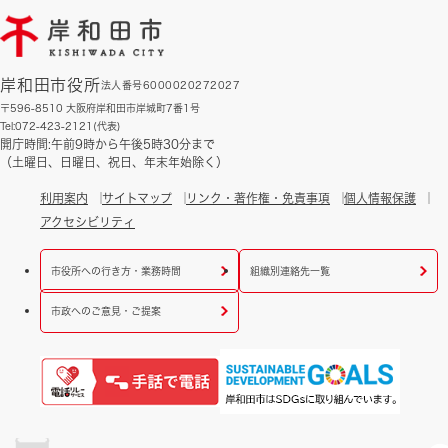
岸和田市役所
法人番号6000020272027
〒596-8510 大阪府岸和田市岸城町7番1号
Tel:072-423-2121(代表)
開庁時間:午前9時から午後5時30分まで
（土曜日、日曜日、祝日、年末年始除く）
利用案内
サイトマップ
リンク・著作権・免責事項
個人情報保護
アクセシビリティ
市役所への行き方・業務時間
組織別連絡先一覧
市政へのご意見・ご提案