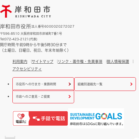
岸和田市役所
法人番号6000020272027
〒596-8510 大阪府岸和田市岸城町7番1号
Tel:072-423-2121(代表)
開庁時間:午前9時から午後5時30分まで
（土曜日、日曜日、祝日、年末年始除く）
利用案内
サイトマップ
リンク・著作権・免責事項
個人情報保護
アクセシビリティ
市役所への行き方・業務時間
組織別連絡先一覧
市政へのご意見・ご提案