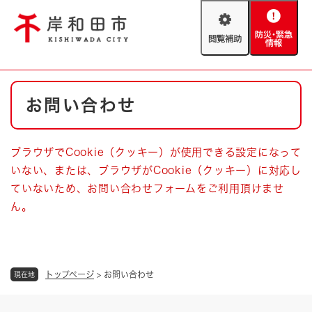
ペ
メニューを飛ばして本文へ
ー
閲
防
ジ
覧
災
の
補
・
先
助
緊
頭
Foreign language
本
急
で
防災・緊急情報
救急・消防
お問い合わせ
文
情
す
報
。
やさしい日本語
ハザードマップ
AED設置箇所
ブラウザでCookie（クッキー）が使用できる設定になって
文字サイズ
拡大
標準
いない、または、ブラウザがCookie（クッキー）に対応し
とじる
ていないため、お問い合わせフォームをご利用頂けませ
背景色変更
白
黒
青
ん。
とじる
トップページ
>
お問い合わせ
現在地