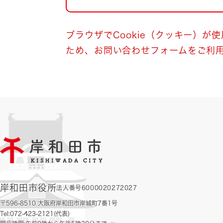
自然・環境・公園
住宅
引っ越し
おくやみ
ブラウザでCookie（クッキー）が
ため、お問い合わせフォームをご利
男女共同参画
地域コミュニティ
ティア・協働
道路・河川・交通
まちづくり
文化
国際交流
とじる
岸和田市役所
法人番号6000020272027
〒596-8510 大阪府岸和田市岸城町7番1号
Tel:072-423-2121(代表)