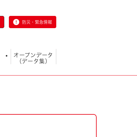
防災・緊急情報
オープンデータ
（データ集）
とじる