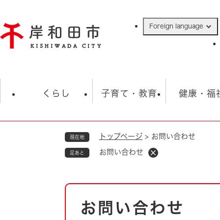
ペ
ー
Foreign language
ジ
の
先
頭
で
防災・緊急情報
救急・消防
ハ
す
くらし
子育て・教育
健康・福
。
トップページ
>
お問い合わせ
現在地
相談
学校
住民票・戸籍
観光
福祉・
お問い合わせ
足あと
税金
保険・年金
歴史
ごみ・衛生・動物
救急・消防
本
お問い合わせ
防災・防犯
文
上水道・下水道