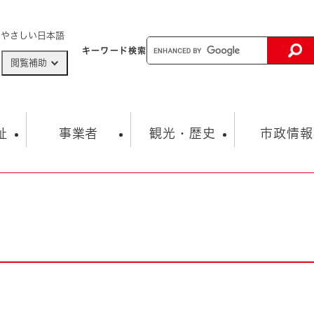
メニューを飛ばして本文へ
やさしい日本語
キーワード
検索
閲覧補助
ザードマップ
AED設置箇所
祉
事業者
観光・歴史
市政情報
健康・生活
子育て
市の概要
入札・契約情報
観光スポット
生涯学習・スポーツ
オープンデータ
総合計画
まちづくり・協働
行財政
産業振興
動画情報
人権・平和
税金
とじる
とじる
市政
環境
職員採用情報
福祉・介護
とじる
市役所・施設の案内