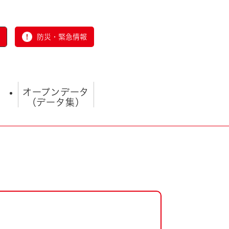
防災・緊急情報
オープンデータ
（データ集）
とじる