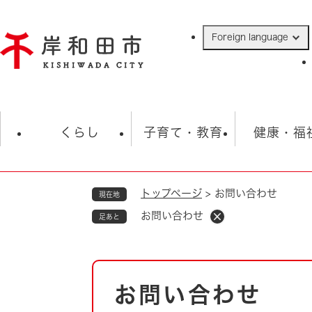
ペ
ー
Foreign language
ジ
の
先
頭
で
防災・緊急情報
救急・消防
ハ
す
くらし
子育て・教育
健康・福
。
トップページ
>
お問い合わせ
現在地
相談
学校
住民票・戸籍
観光
福祉・
お問い合わせ
足あと
税金
保険・年金
歴史
ごみ・衛生・動物
救急・消防
本
お問い合わせ
防災・防犯
文
上水道・下水道