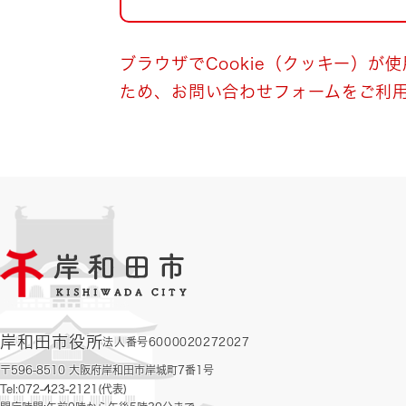
自然・環境・公園
住宅
引っ越し
おくやみ
ブラウザでCookie（クッキー）が
ため、お問い合わせフォームをご利
男女共同参画
地域コミュニティ
ティア・協働
道路・河川・交通
まちづくり
文化
国際交流
とじる
岸和田市役所
法人番号6000020272027
〒596-8510 大阪府岸和田市岸城町7番1号
Tel:072-423-2121(代表)