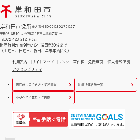
岸和田市役所
法人番号6000020272027
〒596-8510 大阪府岸和田市岸城町7番1号
Tel:072-423-2121(代表)
開庁時間:午前9時から午後5時30分まで
（土曜日、日曜日、祝日、年末年始除く）
利用案内
サイトマップ
リンク・著作権・免責事項
個人情報保護
アクセシビリティ
市役所への行き方・業務時間
組織別連絡先一覧
市政へのご意見・ご提案