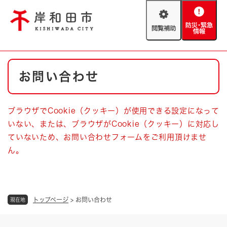
ペ
メニューを飛ばして本文へ
ー
閲
防
ジ
覧
災
の
補
・
先
助
緊
頭
Foreign language
本
急
で
防災・緊急情報
救急・消防
お問い合わせ
文
情
す
報
。
やさしい日本語
ハザードマップ
AED設置箇所
ブラウザでCookie（クッキー）が使用できる設定になって
文字サイズ
拡大
標準
いない、または、ブラウザがCookie（クッキー）に対応し
とじる
ていないため、お問い合わせフォームをご利用頂けませ
背景色変更
白
黒
青
ん。
とじる
トップページ
>
お問い合わせ
現在地