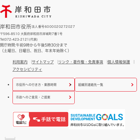
岸和田市役所
法人番号6000020272027
〒596-8510 大阪府岸和田市岸城町7番1号
Tel:072-423-2121(代表)
開庁時間:午前9時から午後5時30分まで
（土曜日、日曜日、祝日、年末年始除く）
利用案内
サイトマップ
リンク・著作権・免責事項
個人情報保護
アクセシビリティ
市役所への行き方・業務時間
組織別連絡先一覧
市政へのご意見・ご提案