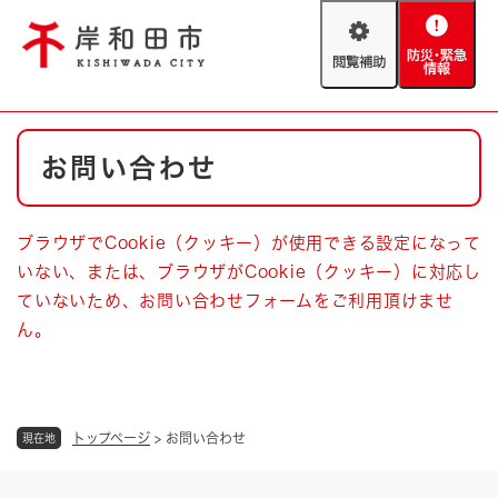
ペ
メニューを飛ばして本文へ
ー
閲
防
ジ
覧
災
の
補
・
先
助
緊
頭
Foreign language
本
急
で
防災・緊急情報
救急・消防
お問い合わせ
文
情
す
報
。
やさしい日本語
ハザードマップ
AED設置箇所
ブラウザでCookie（クッキー）が使用できる設定になって
文字サイズ
拡大
標準
いない、または、ブラウザがCookie（クッキー）に対応し
とじる
ていないため、お問い合わせフォームをご利用頂けませ
背景色変更
白
黒
青
ん。
とじる
トップページ
>
お問い合わせ
現在地