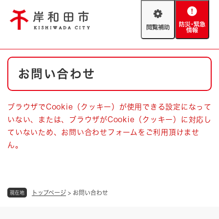
ペ
メニューを飛ばして本文へ
ー
閲
防
ジ
覧
災
の
補
・
先
助
緊
頭
Foreign language
本
急
で
防災・緊急情報
救急・消防
お問い合わせ
文
情
す
報
。
やさしい日本語
ハザードマップ
AED設置箇所
ブラウザでCookie（クッキー）が使用できる設定になって
文字サイズ
拡大
標準
いない、または、ブラウザがCookie（クッキー）に対応し
とじる
ていないため、お問い合わせフォームをご利用頂けませ
背景色変更
白
黒
青
ん。
とじる
トップページ
>
お問い合わせ
現在地