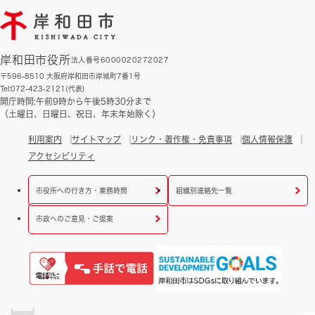
岸和田市役所
法人番号6000020272027
〒596-8510 大阪府岸和田市岸城町7番1号
Tel:072-423-2121(代表)
開庁時間:午前9時から午後5時30分まで
（土曜日、日曜日、祝日、年末年始除く）
利用案内
サイトマップ
リンク・著作権・免責事項
個人情報保護
アクセシビリティ
市役所への行き方・業務時間
組織別連絡先一覧
市政へのご意見・ご提案