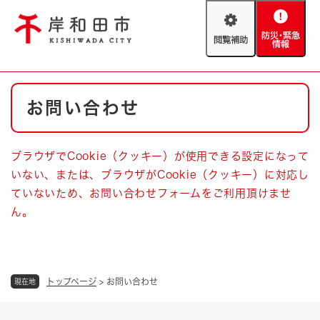
ペ
メニューを飛ばして本文へ
ー
閲
防
ジ
覧
災
の
補
・
先
助
緊
頭
Foreign language
本
急
で
防災・緊急情報
救急・消防
お問い合わせ
文
情
す
報
。
やさしい日本語
ハザードマップ
AED設置箇所
ブラウザでCookie（クッキー）が使用できる設定になって
文字サイズ
拡大
標準
いない、または、ブラウザがCookie（クッキー）に対応し
とじる
ていないため、お問い合わせフォームをご利用頂けませ
背景色変更
白
黒
青
ん。
とじる
トップページ
>
お問い合わせ
現在地