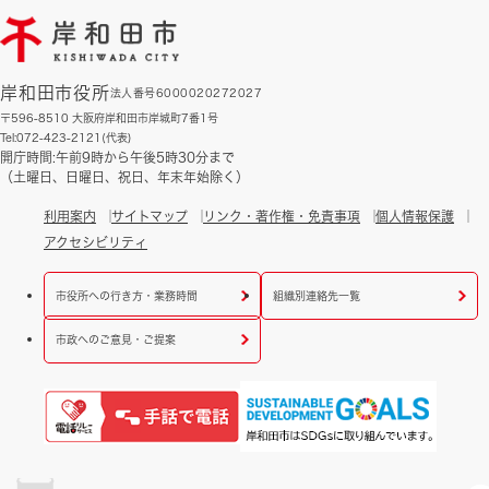
岸和田市役所
法人番号6000020272027
〒596-8510 大阪府岸和田市岸城町7番1号
Tel:072-423-2121(代表)
開庁時間:午前9時から午後5時30分まで
（土曜日、日曜日、祝日、年末年始除く）
利用案内
サイトマップ
リンク・著作権・免責事項
個人情報保護
アクセシビリティ
市役所への行き方・業務時間
組織別連絡先一覧
市政へのご意見・ご提案