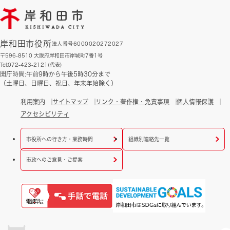
岸和田市役所
法人番号6000020272027
〒596-8510 大阪府岸和田市岸城町7番1号
Tel:072-423-2121(代表)
開庁時間:午前9時から午後5時30分まで
（土曜日、日曜日、祝日、年末年始除く）
利用案内
サイトマップ
リンク・著作権・免責事項
個人情報保護
アクセシビリティ
市役所への行き方・業務時間
組織別連絡先一覧
市政へのご意見・ご提案