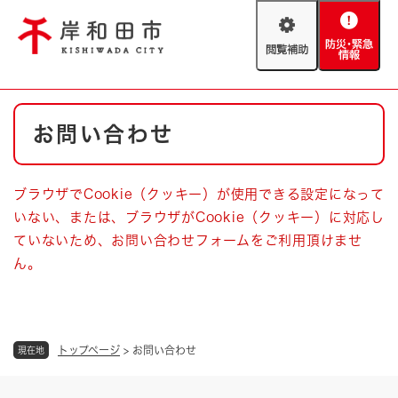
ペ
メニューを飛ばして本文へ
ー
閲
防
ジ
覧
災
の
補
・
先
助
緊
頭
Foreign language
本
急
で
防災・緊急情報
救急・消防
お問い合わせ
文
情
す
報
。
やさしい日本語
ハザードマップ
AED設置箇所
ブラウザでCookie（クッキー）が使用できる設定になって
文字サイズ
拡大
標準
いない、または、ブラウザがCookie（クッキー）に対応し
とじる
ていないため、お問い合わせフォームをご利用頂けませ
背景色変更
白
黒
青
ん。
とじる
トップページ
>
お問い合わせ
現在地