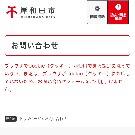
ペ
メニューを飛ばして本文へ
ー
閲
防
ジ
覧
災
の
補
・
先
助
緊
頭
Foreign language
本
急
で
防災・緊急情報
救急・消防
お問い合わせ
文
情
す
報
。
やさしい日本語
ハザードマップ
AED設置箇所
ブラウザでCookie（クッキー）が使用できる設定になって
文字サイズ
拡大
標準
いない、または、ブラウザがCookie（クッキー）に対応し
とじる
ていないため、お問い合わせフォームをご利用頂けませ
背景色変更
白
黒
青
ん。
とじる
トップページ
>
お問い合わせ
現在地