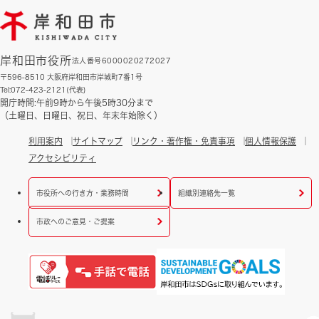
岸和田市役所
法人番号6000020272027
〒596-8510 大阪府岸和田市岸城町7番1号
Tel:072-423-2121(代表)
開庁時間:午前9時から午後5時30分まで
（土曜日、日曜日、祝日、年末年始除く）
利用案内
サイトマップ
リンク・著作権・免責事項
個人情報保護
アクセシビリティ
市役所への行き方・業務時間
組織別連絡先一覧
市政へのご意見・ご提案