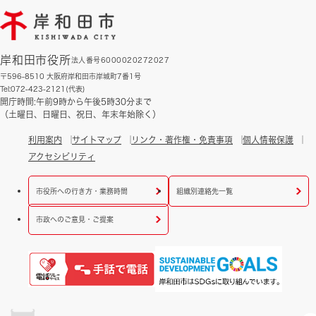
岸和田市役所
法人番号6000020272027
〒596-8510 大阪府岸和田市岸城町7番1号
Tel:072-423-2121(代表)
開庁時間:午前9時から午後5時30分まで
（土曜日、日曜日、祝日、年末年始除く）
利用案内
サイトマップ
リンク・著作権・免責事項
個人情報保護
アクセシビリティ
市役所への行き方・業務時間
組織別連絡先一覧
市政へのご意見・ご提案