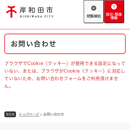
ペ
メニューを飛ばして本文へ
ー
閲
防
ジ
覧
災
の
補
・
先
助
緊
頭
Foreign language
本
急
で
防災・緊急情報
救急・消防
お問い合わせ
文
情
す
報
。
やさしい日本語
ハザードマップ
AED設置箇所
ブラウザでCookie（クッキー）が使用できる設定になって
文字サイズ
拡大
標準
いない、または、ブラウザがCookie（クッキー）に対応し
とじる
ていないため、お問い合わせフォームをご利用頂けませ
背景色変更
白
黒
青
ん。
とじる
トップページ
>
お問い合わせ
現在地