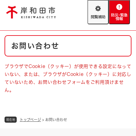
ペ
メニューを飛ばして本文へ
ー
閲
防
ジ
覧
災
の
補
・
先
助
緊
頭
Foreign language
本
急
で
防災・緊急情報
救急・消防
お問い合わせ
文
情
す
報
。
やさしい日本語
ハザードマップ
AED設置箇所
ブラウザでCookie（クッキー）が使用できる設定になって
文字サイズ
拡大
標準
いない、または、ブラウザがCookie（クッキー）に対応し
とじる
ていないため、お問い合わせフォームをご利用頂けませ
背景色変更
白
黒
青
ん。
とじる
トップページ
>
お問い合わせ
現在地