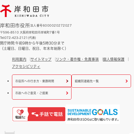
岸和田市役所
法人番号6000020272027
〒596-8510 大阪府岸和田市岸城町7番1号
Tel:072-423-2121(代表)
開庁時間:午前9時から午後5時30分まで
（土曜日、日曜日、祝日、年末年始除く）
利用案内
サイトマップ
リンク・著作権・免責事項
個人情報保護
アクセシビリティ
市役所への行き方・業務時間
組織別連絡先一覧
市政へのご意見・ご提案