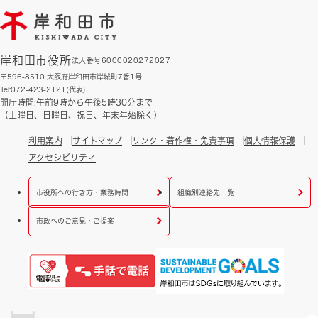
岸和田市役所
法人番号6000020272027
〒596-8510 大阪府岸和田市岸城町7番1号
Tel:072-423-2121(代表)
開庁時間:午前9時から午後5時30分まで
（土曜日、日曜日、祝日、年末年始除く）
利用案内
サイトマップ
リンク・著作権・免責事項
個人情報保護
アクセシビリティ
市役所への行き方・業務時間
組織別連絡先一覧
市政へのご意見・ご提案