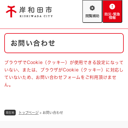
ペ
メニューを飛ばして本文へ
ー
閲
防
ジ
覧
災
の
補
・
先
助
緊
頭
Foreign language
本
急
で
防災・緊急情報
救急・消防
お問い合わせ
文
情
す
報
。
やさしい日本語
ハザードマップ
AED設置箇所
ブラウザでCookie（クッキー）が使用できる設定になって
文字サイズ
拡大
標準
いない、または、ブラウザがCookie（クッキー）に対応し
とじる
ていないため、お問い合わせフォームをご利用頂けませ
背景色変更
白
黒
青
ん。
とじる
トップページ
>
お問い合わせ
現在地