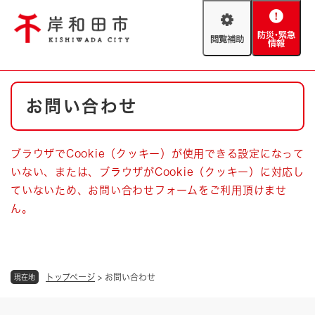
ペ
メニューを飛ばして本文へ
ー
閲
防
ジ
覧
災
の
補
・
先
助
緊
頭
Foreign language
本
急
で
防災・緊急情報
救急・消防
お問い合わせ
文
情
す
報
。
やさしい日本語
ハザードマップ
AED設置箇所
ブラウザでCookie（クッキー）が使用できる設定になって
文字サイズ
拡大
標準
いない、または、ブラウザがCookie（クッキー）に対応し
とじる
ていないため、お問い合わせフォームをご利用頂けませ
背景色変更
白
黒
青
ん。
とじる
トップページ
>
お問い合わせ
現在地