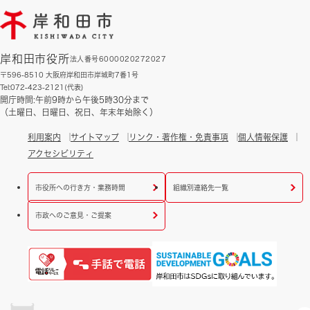
岸和田市役所
法人番号6000020272027
〒596-8510 大阪府岸和田市岸城町7番1号
Tel:072-423-2121(代表)
開庁時間:午前9時から午後5時30分まで
（土曜日、日曜日、祝日、年末年始除く）
利用案内
サイトマップ
リンク・著作権・免責事項
個人情報保護
アクセシビリティ
市役所への行き方・業務時間
組織別連絡先一覧
市政へのご意見・ご提案