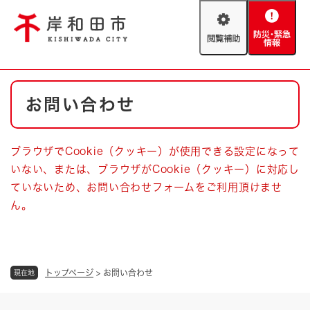
ペ
メニューを飛ばして本文へ
ー
閲
防
ジ
覧
災
の
補
・
先
助
緊
頭
Foreign language
本
急
で
防災・緊急情報
救急・消防
お問い合わせ
文
情
す
報
。
やさしい日本語
ハザードマップ
AED設置箇所
ブラウザでCookie（クッキー）が使用できる設定になって
文字サイズ
拡大
標準
いない、または、ブラウザがCookie（クッキー）に対応し
とじる
ていないため、お問い合わせフォームをご利用頂けませ
背景色変更
白
黒
青
ん。
とじる
トップページ
>
お問い合わせ
現在地