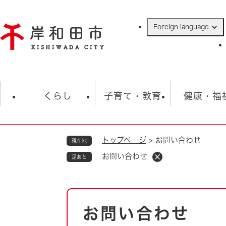
ペ
ー
Foreign language
ジ
の
先
頭
で
防災・緊急情報
救急・消防
ハ
す
くらし
子育て・教育
健康・福
。
トップページ
>
お問い合わせ
現在地
相談
学校
住民票・戸籍
観光
福祉・
お問い合わせ
足あと
税金
保険・年金
歴史
ごみ・衛生・動物
救急・消防
本
お問い合わせ
防災・防犯
文
上水道・下水道