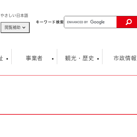
メニューを飛ばして本文へ
やさしい日本語
キーワード
検索
閲覧補助
ザードマップ
AED設置箇所
祉
事業者
観光・歴史
市政情報
健康・生活
子育て
市の概要
入札・契約情報
観光スポット
生涯学習・スポーツ
オープンデータ
総合計画
まちづくり・協働
行財政
産業振興
動画情報
人権・平和
税金
とじる
とじる
市政
環境
職員採用情報
福祉・介護
とじる
市役所・施設の案内