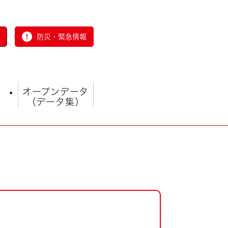
防災・緊急情報
オープンデータ
（データ集）
とじる