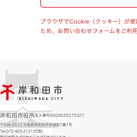
自然・環境・公園
住宅
引っ越し
おくやみ
ブラウザでCookie（クッキー）が
ため、お問い合わせフォームをご利
男女共同参画
地域コミュニティ
ティア・協働
道路・河川・交通
まちづくり
文化
国際交流
とじる
岸和田市役所
法人番号6000020272027
〒596-8510 大阪府岸和田市岸城町7番1号
Tel:072-423-2121(代表)