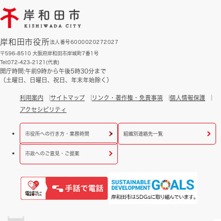
岸和田市役所
法人番号6000020272027
〒596-8510 大阪府岸和田市岸城町7番1号
Tel:072-423-2121(代表)
開庁時間:午前9時から午後5時30分まで
（土曜日、日曜日、祝日、年末年始除く）
利用案内
サイトマップ
リンク・著作権・免責事項
個人情報保護
アクセシビリティ
市役所への行き方・業務時間
組織別連絡先一覧
市政へのご意見・ご提案