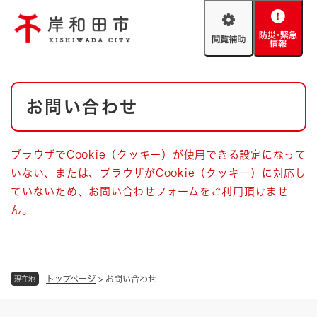
ペ
メニューを飛ばして本文へ
ー
閲
防
ジ
覧
災
の
補
・
先
助
緊
頭
Foreign language
本
急
で
防災・緊急情報
救急・消防
お問い合わせ
文
情
す
報
。
やさしい日本語
ハザードマップ
AED設置箇所
ブラウザでCookie（クッキー）が使用できる設定になって
文字サイズ
拡大
標準
いない、または、ブラウザがCookie（クッキー）に対応し
とじる
ていないため、お問い合わせフォームをご利用頂けませ
背景色変更
白
黒
青
ん。
とじる
トップページ
>
お問い合わせ
現在地