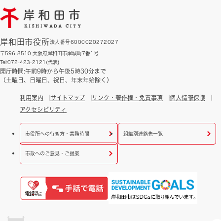
岸和田市役所
法人番号6000020272027
〒596-8510 大阪府岸和田市岸城町7番1号
Tel:072-423-2121(代表)
開庁時間:午前9時から午後5時30分まで
（土曜日、日曜日、祝日、年末年始除く）
利用案内
サイトマップ
リンク・著作権・免責事項
個人情報保護
アクセシビリティ
市役所への行き方・業務時間
組織別連絡先一覧
市政へのご意見・ご提案