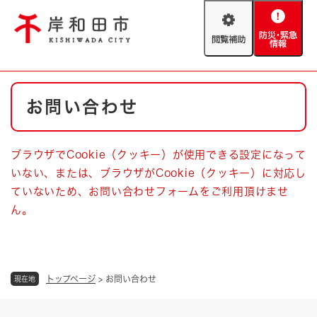
ペ
メニューを飛ばして本文へ
ー
閲
防
ジ
覧
災
の
補
・
先
助
緊
頭
Foreign language
本
急
で
防災・緊急情報
救急・消防
お問い合わせ
文
情
す
報
。
やさしい日本語
ハザードマップ
AED設置箇所
ブラウザでCookie（クッキー）が使用できる設定になって
文字サイズ
拡大
標準
いない、または、ブラウザがCookie（クッキー）に対応し
とじる
ていないため、お問い合わせフォームをご利用頂けませ
背景色変更
白
黒
青
ん。
とじる
トップページ
>
お問い合わせ
現在地