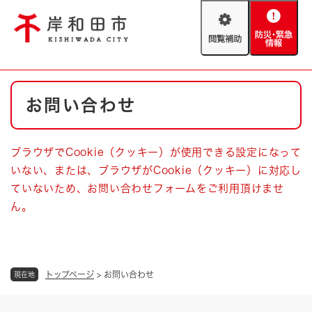
ペ
メニューを飛ばして本文へ
ー
閲
防
ジ
覧
災
の
補
・
先
助
緊
頭
Foreign language
本
急
で
防災・緊急情報
救急・消防
お問い合わせ
文
情
す
報
。
やさしい日本語
ハザードマップ
AED設置箇所
ブラウザでCookie（クッキー）が使用できる設定になって
文字サイズ
拡大
標準
いない、または、ブラウザがCookie（クッキー）に対応し
とじる
ていないため、お問い合わせフォームをご利用頂けませ
背景色変更
白
黒
青
ん。
とじる
トップページ
>
お問い合わせ
現在地