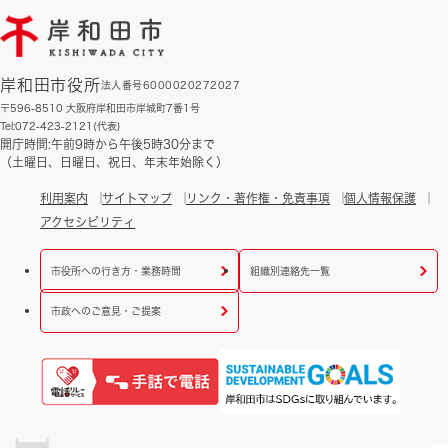
岸和田市役所
法人番号6000020272027
〒596-8510 大阪府岸和田市岸城町7番1号
Tel:072-423-2121(代表)
開庁時間:午前9時から午後5時30分まで
（土曜日、日曜日、祝日、年末年始除く）
利用案内
サイトマップ
リンク・著作権・免責事項
個人情報保護
アクセシビリティ
市役所への行き方・業務時間
組織別連絡先一覧
市政へのご意見・ご提案