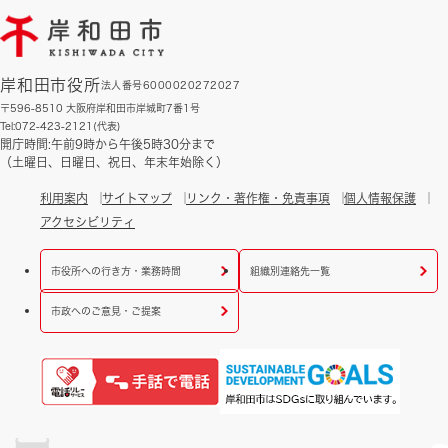
岸和田市役所
法人番号6000020272027
〒596-8510 大阪府岸和田市岸城町7番1号
Tel:072-423-2121(代表)
開庁時間:午前9時から午後5時30分まで
（土曜日、日曜日、祝日、年末年始除く）
利用案内
サイトマップ
リンク・著作権・免責事項
個人情報保護
アクセシビリティ
市役所への行き方・業務時間
組織別連絡先一覧
市政へのご意見・ご提案