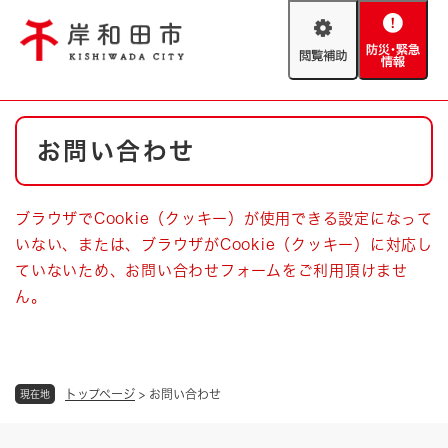
ペ
メニューを飛ばして本文へ
ー
閲
防
ジ
覧
災
の
補
・
先
助
緊
頭
Foreign language
本
急
で
防災・緊急情報
救急・消防
お問い合わせ
文
情
す
報
。
やさしい日本語
ハザードマップ
AED設置箇所
ブラウザでCookie（クッキー）が使用できる設定になって
文字サイズ
拡大
標準
いない、または、ブラウザがCookie（クッキー）に対応し
とじる
ていないため、お問い合わせフォームをご利用頂けませ
背景色変更
白
黒
青
ん。
とじる
トップページ
>
お問い合わせ
現在地