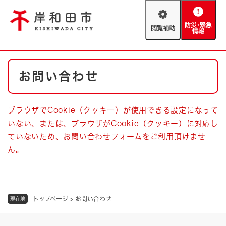
ペ
メニューを飛ばして本文へ
ー
閲
防
ジ
覧
災
の
補
・
先
助
緊
頭
Foreign language
本
急
で
防災・緊急情報
救急・消防
お問い合わせ
文
情
す
報
。
やさしい日本語
ハザードマップ
AED設置箇所
ブラウザでCookie（クッキー）が使用できる設定になって
文字サイズ
拡大
標準
いない、または、ブラウザがCookie（クッキー）に対応し
とじる
ていないため、お問い合わせフォームをご利用頂けませ
背景色変更
白
黒
青
ん。
とじる
トップページ
>
お問い合わせ
現在地