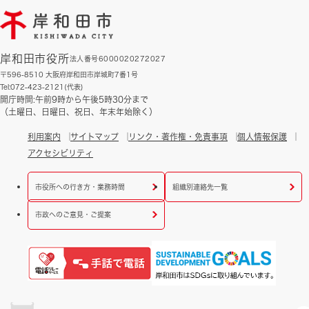
岸和田市役所
法人番号6000020272027
〒596-8510 大阪府岸和田市岸城町7番1号
Tel:072-423-2121(代表)
開庁時間:午前9時から午後5時30分まで
（土曜日、日曜日、祝日、年末年始除く）
利用案内
サイトマップ
リンク・著作権・免責事項
個人情報保護
アクセシビリティ
市役所への行き方・業務時間
組織別連絡先一覧
市政へのご意見・ご提案