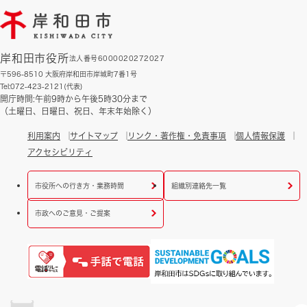
岸和田市役所
法人番号6000020272027
〒596-8510 大阪府岸和田市岸城町7番1号
Tel:072-423-2121(代表)
開庁時間:午前9時から午後5時30分まで
（土曜日、日曜日、祝日、年末年始除く）
利用案内
サイトマップ
リンク・著作権・免責事項
個人情報保護
アクセシビリティ
市役所への行き方・業務時間
組織別連絡先一覧
市政へのご意見・ご提案