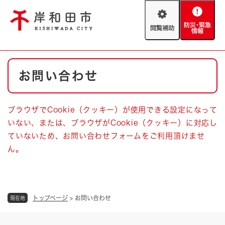
ペ
メニューを飛ばして本文へ
ー
閲
防
ジ
覧
災
の
補
・
先
助
緊
頭
Foreign language
本
急
で
防災・緊急情報
救急・消防
お問い合わせ
文
情
す
報
。
やさしい日本語
ハザードマップ
AED設置箇所
ブラウザでCookie（クッキー）が使用できる設定になって
文字サイズ
拡大
標準
いない、または、ブラウザがCookie（クッキー）に対応し
とじる
ていないため、お問い合わせフォームをご利用頂けませ
背景色変更
白
黒
青
ん。
とじる
トップページ
>
お問い合わせ
現在地